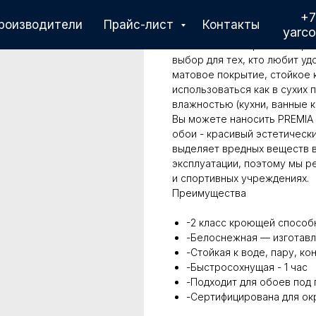
PREMIA CLUB 3
+7
роизводители
Прайс-лист
Контакты
Описание
yarc
Влагостойкая акриловая крас
выбор для тех, кто любит уд
матовое покрытие, стойкое 
использоваться как в сухих
влажностью (кухни, ванные ко
Вы можете наносить PREMIA 
обои - красивый эстетически
выделяет вредных веществ в
эксплуатации, поэтому мы р
и спортивных учреждениях.
Преимущества
-2 класс кроющей способн
-Белоснежная — изготавл
-Стойкая к воде, пару, ко
-Быстросохнущая - 1 час
-Подходит для обоев под 
-Сертифицирована для ок