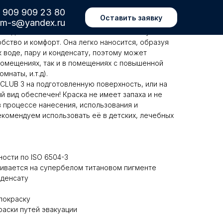
 909 909 23 80
Оставить заявку
om-s@yandex.ru
ка для стен и потолков PREMIA CLUB 3 - лучший
обство и комфорт. Она легко наносится, образуя
к воде, пару и конденсату, поэтому может
 помещениях, так и в помещениях с повышенной
мнаты, и.т.д).
CLUB 3 на подготовленную поверхность, или на
й вид обеспечен! Краска не имеет запаха и не
 процессе нанесения, использования и
екомендуем использовать её в детских, лечебных
ости по ISO 6504-3
ивается на супербелом титановом пигменте
нденсату
покраску
раски путей эвакуации