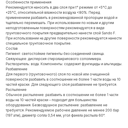
Особенности применения
Рекомендуется наносить в два слоя при t° режиме от +5°C до
+25°С, относительной влажности воздуха <80%. Перед
применением разбавить в рекомендованной пропорции водой и
тщательно перемешать. При использовании по новым и другим
неподготовленным поверхностям рекомендуется в виде
грунтовочного покрытия предварительно нанести слой Sando F.
При использовании на другие поверхности рекомендуется нанести
специальное грунтовочное покрытие.
Состав
Пигмент: светостойкие пигменты без соединений свинца.
Связующее: дисперсия стиролакрилового сополимера.
Растворитель: вода. Компоненты: содержит фунгициды и альгициды.
Разбавление
Для первого (грунтовочного) слоя по новой или очищенной
поверхности разбавить в соотношении не более 1 части воды на 10
частей краски. Для следующего слоя разбавление не требуется.
Распыление
Обычное распыление: разбавить в соотношении не более 1 части
воды на 10 частей краски – подходит для большинства
оборудования. Безвоздушное распыление: разбавление не
требуется. Рекомендуемое рабочее давление не менее 200 бар
(197 атм), диаметр сопла 0,54 мм, угол факела распыла 60°.