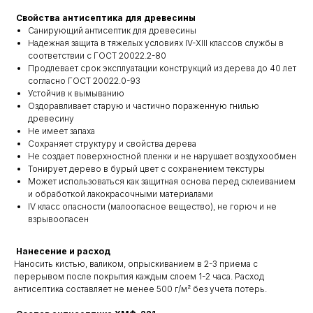
Свойства антисептика для древесины
Санирующий антисептик для древесины
Надежная защита в тяжелых условиях IV-XIII классов службы в
соответствии с ГОСТ 20022.2-80
Продлевает срок эксплуатации конструкций из дерева до 40 лет
согласно ГОСТ 20022.0-93
Устойчив к вымыванию
Оздоравливает старую и частично пораженную гнилью
древесину
Не имеет запаха
Сохраняет структуру и свойства дерева
Не создает поверхностной пленки и не нарушает воздухообмен
Тонирует дерево в бурый цвет с сохранением текстуры
Может использоваться как защитная основа перед склеиванием
и обработкой лакокрасочными материалами
IV класс опасности (малоопасное вещество), не горюч и не
взрывоопасен
Нанесение и расход
Наносить кистью, валиком, опрыскиванием в 2-3 приема с
перерывом после покрытия каждым слоем 1-2 часа. Расход
антисептика составляет не менее 500 г/м² без учета потерь.