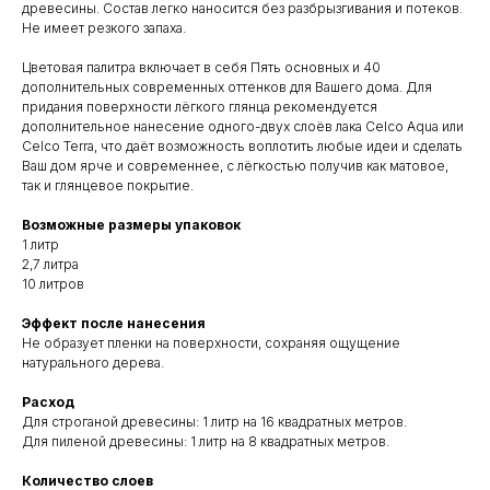
древесины. Состав легко наносится без разбрызгивания и потеков.
Не имеет резкого запаха.
Цветовая палитра включает в себя Пять основных и 40
дополнительных современных оттенков для Вашего дома. Для
придания поверхности лёгкого глянца рекомендуется
дополнительное нанесение одного-двух слоёв лака Celco Aqua или
Celco Terra, что даёт возможность воплотить любые идеи и сделать
Ваш дом ярче и современнее, с лёгкостью получив как матовое,
так и глянцевое покрытие.
Возможные размеры упаковок
1 литр
2,7 литра
10 литров
Эффект после нанесения
Не образует пленки на поверхности, сохраняя ощущение
натурального дерева.
Расход
Для строганой древесины: 1 литр на 16 квадратных метров.
Для пиленой древесины: 1 литр на 8 квадратных метров.
Количество слоев