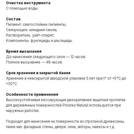
Очистка инструмента
С помощью воды.
Состав
Пигмент: светостойкие пигменты;
Связующее: алкидная смола;
Растворитель: уайт-спирит;
Компоненты: фунгициды и альгициды.
Время высыхания
До нанесения следующего слоя — 12 часов.
Полное высыхание — 48 часов.
Срок хранения в закрытой банке
Хранение в невскрытой заводской упаковке 5 лет при t° от +5°С до
+30°С
Особенности применения
Высокоустойчивая лессирующая декоративная защитная пропитка
для деревянных поверхностей Pinotex Natural используется при
наружных работах.
Подходит для нанесения на поверхности из строганой древесины,
такие как: фасадные стены, двери, окна, заборы, навесы и т.д.